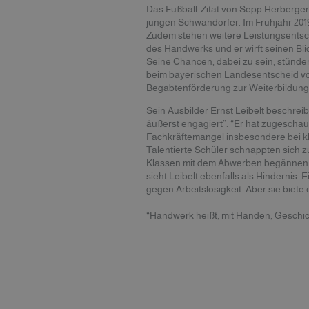
Das Fußball-Zitat von Sepp Herberger “
jungen Schwandorfer. Im Frühjahr 2019
Zudem stehen weitere Leistungsentsch
des Handwerks und er wirft seinen Bli
Seine Chancen, dabei zu sein, stünden
beim bayerischen Landesentscheid vom
Begabtenförderung zur Weiterbildun
Sein Ausbilder Ernst Leibelt beschrei
äußerst engagiert”. “Er hat zugeschaut
Fachkräftemangel insbesondere bei k
Talentierte Schüler schnappten sich z
Klassen mit dem Abwerben begännen
sieht Leibelt ebenfalls als Hindernis
gegen Arbeitslosigkeit. Aber sie biete 
“Handwerk heißt, mit Händen, Geschic