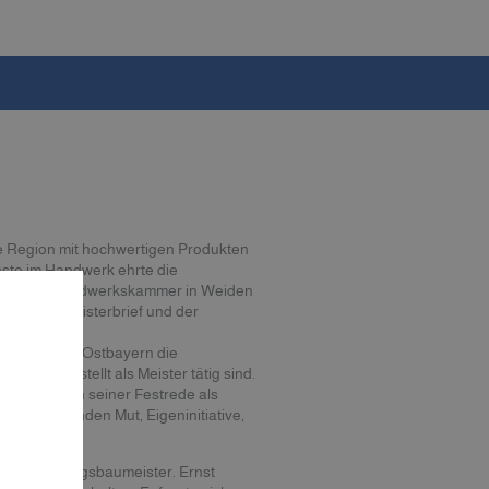
ie Region mit hochwertigen Produkten
nste im Handwerk ehrte die
i in der Handwerkskammer in Weiden
oldenen Meisterbrief und der
35 Jahren in Ostbayern die
oder angestellt als Meister tätig sind.
Geehrten in seiner Festrede als
h die Tugenden Mut, Eigeninitiative,
g bündelten.
elder Heizungsbaumeister. Ernst