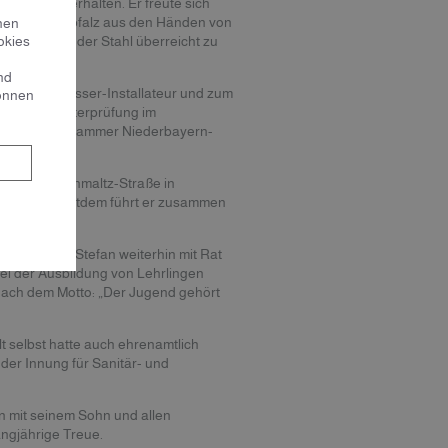
ichen „M“ erhalten. Er freute sich
ayern-Oberpfalz aus den Händen von
nen
hrer Alexander Stahl überreicht zu
okies
nd
, zum Gas-Wasser-Installateur und zum
können
2 seine Meisterprüfung im
r Handwerkskammer Niederbayern-
 Prof.-Dr.-Schmaltz-Straße in
 2007 und seitdem führt er zusammen
hat, wird er Stefan weiterhin mit Rat
 bei der Ausbildung von Lehrlingen
 nach dem Motto: „Der Jugend gehört
t selbst hatte auch ehrenamtlich
der Innung für Sanitär- und
 mit seinem Sohn und allen
angjährige Treue.