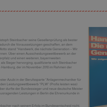
istoph Steinbacher seine Gesellenprüfung als bester
adurch die Voraussetzungen geschaffen, an dem
otto stand “Handwerk, die nächste Generation – Wir
önnen. Über einen Ausscheidungswettbewerb an der
falz und einen weiteren, bayernweiten
als Sieger hervorging, qualifizierte sich Steinbacher
in Hamburg, der im November 2018 im Rahmen der
ster Azubi in der Berufssparte “Anlagenmechaniker für
 den Leistungswettbewerb “PLW” (Profis leisten was)
er durfte der Bundessieger und neue deutsche Meister
usragenden Leistungen in Berlin die Ehrenurkunde in
einbacher nach seinem Erfolg im Bundesentscheid nicht.