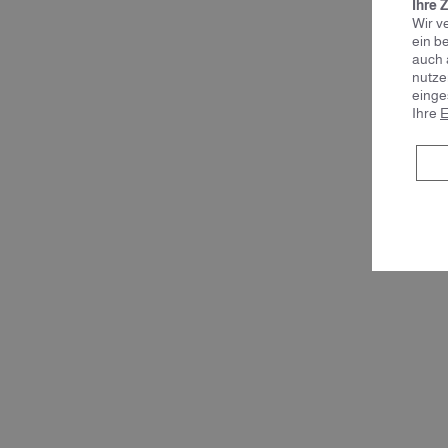
Ihre 
Wir v
ein b
auch 
nutze
einge
Ihre
E