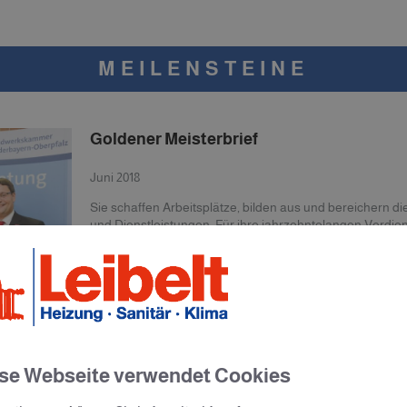
MEILENSTEINE
Goldener Meisterbrief
Juni 2018
Sie schaffen Arbeitsplätze, bilden aus und bereichern d
und Dienstleistungen: Für ihre jahrzehntelangen Verdie
Handwerkskammer Niederbayern-Oberpfalz Anfang Jun
26 Handwerksmeister verschiedener Gewerke mit dem G
Goldenen Meisternadel.
Diese Ehrung erhalten Handwerker, die vor mindestens 
Meisterprüfung abgelegt haben und seither selbstständig 
Kammervizepräsident Konrad Treitinger bezeichnete die 
Verkörperung einer starken Unternehmerkultur, in der sic
Innovationsfähigkeit und gesellschaftliche Verantwortun
se Webseite verwendet Cookies
Unter den Geehrten, ein allseits bekannter Burglengenf