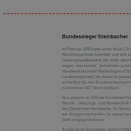
Bundessieger Steinbacher
Im Februar 2018 hatte unser Azubi Chr
Abschlussschüler beendet und sich d
Leistungswettbewerb, der unter dem M
zeigen, was kommt”, teilnehmen zu k
Handwerkskammer Niederbayern/Oberp
Landesentscheid, bei denen er jeweils 
schließlich für den Bundesentscheid 
Fachmesse GET Nord stattfand.
Nun gewann er 2018 als bundesweit be
Sanitär-, Heizungs- und Klimatechnik”
des Deutschen Handwerks. Im Dezemb
der Anlagenmechaniker für seine hera
Gold entgegennehmen.
Auf die faule Haut setzen will sich St