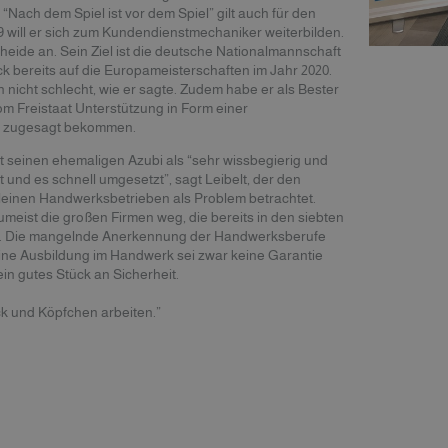
Nach dem Spiel ist vor dem Spiel” gilt auch für den
 will er sich zum Kundendienstmechaniker weiterbilden.
eide an. Sein Ziel ist die deutsche Nationalmannschaft
ck bereits auf die Europameisterschaften im Jahr 2020.
 nicht schlecht, wie er sagte. Zudem habe er als Bester
 Freistaat Unterstützung in Form einer
g zugesagt bekommen.
bt seinen ehemaligen Azubi als “sehr wissbegierig und
 und es schnell umgesetzt”, sagt Leibelt, der den
leinen Handwerksbetrieben als Problem betrachtet.
umeist die großen Firmen weg, die bereits in den siebten
. Die mangelnde Anerkennung der Handwerksberufe
. Eine Ausbildung im Handwerk sei zwar keine Garantie
ein gutes Stück an Sicherheit.
k und Köpfchen arbeiten.”