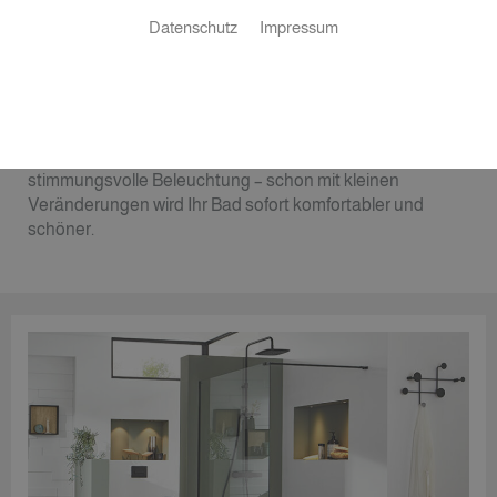
Datenschutz
Impressum
Kleiner Aufwand, große
Wirkung
Ob moderner Duschkopf, neue Armaturen oder
stimmungsvolle Beleuchtung – schon mit kleinen
Veränderungen wird Ihr Bad sofort komfortabler und
schöner.